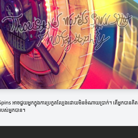
pins អាចជួយអ្នកក្នុងការប្រកួតល្បែងដោយមិនចំណាយប្រាក់។ តើអ្នកបានគិតពី
ះរបស់អ្នកបាន។