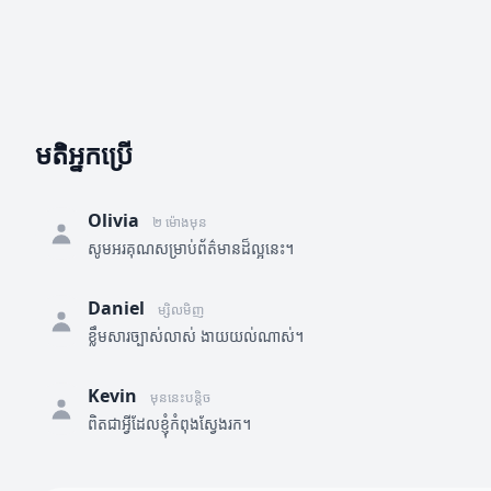
មតិអ្នកប្រើ
Olivia
២ ម៉ោងមុន
សូមអរគុណសម្រាប់ព័ត៌មានដ៏ល្អនេះ។
Daniel
ម្សិលមិញ
ខ្លឹមសារច្បាស់លាស់ ងាយយល់ណាស់។
Kevin
មុននេះបន្តិច
ពិតជាអ្វីដែលខ្ញុំកំពុងស្វែងរក។