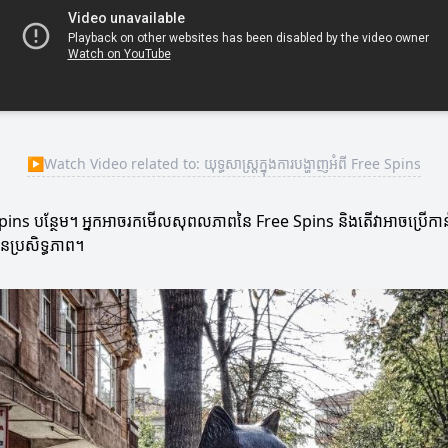
▶
Watch Video related to: យុទ្ធសាស្ត្រក្នុងការបង្ហាញអំពី Free Spins
ree Spins បន្ថែម។ អ្នកអាចរកមើលសុពលភាពនៃ Free Spins និងតើវាអាចប្រ
នប្រសិទ្ធភាព។