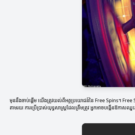
មុននឹងចាប់ផ្តើម យើងត្រូវយល់ពីអត្ថប្រយោជន៍នៃ Free Spins។ Free S
តាមរយៈការប្រើប្រាស់យុទ្ធសាស្ត្រដែលត្រឹមត្រូវ អ្នកអាចបង្កើនឱកាសឈ្ន