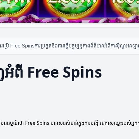
ៃការប្រើ Free Spins
ការប្រកួតនិងការធ្វើបច្ចុប្បន្នភាព
ព័ត៌មានអំពីកាស៊ីណូអនឡ
្ហាញអំពី Free Spins
យចាប់អារម្មណ៍ថា Free Spins មានសារសំខាន់ក្នុងការបង្កើនឱកាសឈ្នះរបស់អ្នក។ 