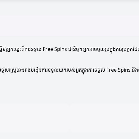
ធ្វើឱ្យអ្នកឈ្នះពីការទទួល Free Spins ជានិច្ច។ អ្នកអាចចូលរួមក្នុងការប្
េះយុទ្ធសាស្ត្រនេះអាចបង្កើនការទទួលយករបស់អ្នកក្នុងការទទួល Free Spins និ