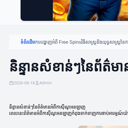
ទំព័រដើម
ការបង្ហាញអំពី Free Spins
វិធីសាស្ត្រនិងយុទ្ធសាស្ត្រន
និន្ទានសំខាន់ៗនៃព័ត៌
2026-06-18
Admin
និន្ទានសំខាន់ៗនៃព័ត៌មានអំពីកាស៊ីណូអនឡាញ
ពេលនេះព័ត៌មានអំពីកាស៊ីណូអនឡាញកំពុងទាក់ទាញការចាប់អារម្មណ៍យ៉ាងខ្លាំ