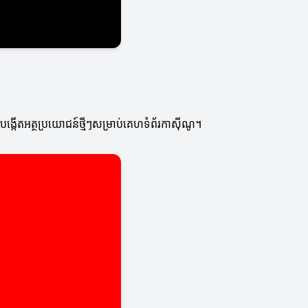
ង្កើតអត្ថប្រយោជន៍ថ្មីៗសម្រាប់គេហទំព័រកាស៊ីណូ។