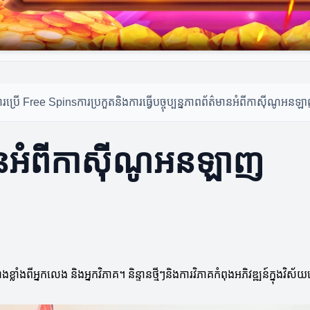
ៃការប្រើ Free Spins
ការប្រកួតនិងការធ្វើបច្ចុប្បន្នភាព
ព័ត៌មានអំពីកាស៊ីណូអនឡ
មានអំពីកាស៊ីណូអនឡាញ
ងពីអ្នកលេង និងអ្នកវិភាគ។ និន្ទានថ្មីៗនិងការវិភាគកំពុងអភិវឌ្ឍន៍ក្នុងវិស័