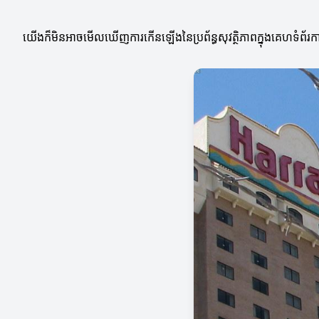
យើងក៏មិនអាចមើលឃើញការកើនឡើងនៃប្រព័ន្ធសុវត្ថិភាពក្នុងគេហទំព័រកាស៊