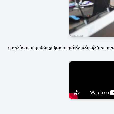
មួយក្នុងចំណោមនិន្ទានដែលគួរឱ្យចាប់អារម្មណ៍គឺការកើនឡើងនៃការលេងត