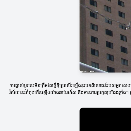
ការផ្លាស់ប្តូរនេះមិនត្រឹមតែធ្វើឱ្យប្រសើរឡើងនូវបទពិសោធន៍របស់អ្នកល
វិស័យនេះកំពុងកើនឡើងយ៉ាងឆាប់រហ័ស និងមានការប្រកួតប្រជែងខ្លាំង។ អ្នក