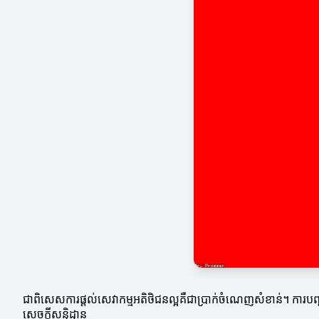
ជាពិសេសការផ្តល់សេវាកម្មអតិថិជនល្អគឺជាប្រាក់ចំណេញសំខាន់។ កា
សេចក្តីសន្និដ្ឋាន