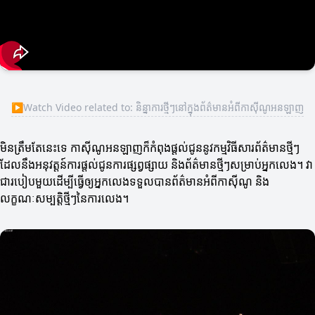
▶
Watch Video related to: និន្នាការថ្មីៗនៅក្នុងព័ត៌មានអំពីកាស៊ីណូអនឡាញ
មិនត្រឹមតែនេះទេ កាស៊ីណូអនឡាញក៏កំពុងផ្តល់ជូននូវកម្មវិធីសារព័ត៌មានថ្មីៗ
ដែលនឹងអនុវត្តន៍ការផ្តល់ជូនការផ្សព្វផ្សាយ និងព័ត៌មានថ្មីៗសម្រាប់អ្នកលេង។ វា
ជារបៀបមួយដើម្បីធ្វើឲ្យអ្នកលេងទទួលបានព័ត៌មានអំពីកាស៊ីណូ និង
លក្ខណៈសម្បត្តិថ្មីៗនៃការលេង។