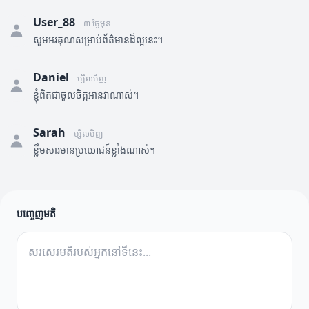
User_88
៣ ថ្ងៃមុន
សូមអរគុណសម្រាប់ព័ត៌មានដ៏ល្អនេះ។
Daniel
ម្សិលមិញ
ខ្ញុំពិតជាចូលចិត្តអានវាណាស់។
Sarah
ម្សិលមិញ
ខ្លឹមសារមានប្រយោជន៍ខ្លាំងណាស់។
បញ្ចេញមតិ