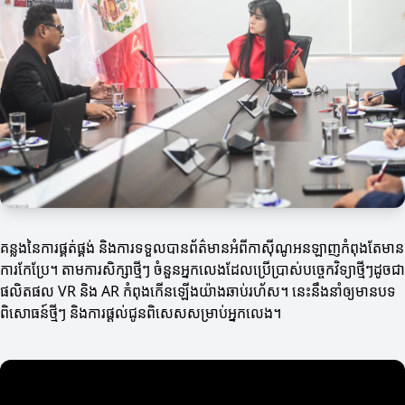
គន្លងនៃការផ្គត់ផ្គង់ និងការទទួលបានព័ត៌មានអំពីកាស៊ីណូអនឡាញកំពុងតែមាន
ការកែប្រែ។ តាមការសិក្សាថ្មីៗ ចំនួនអ្នកលេងដែលប្រើប្រាស់បច្ចេកវិទ្យាថ្មីៗដូចជា
ផលិតផល VR និង AR កំពុងកើនឡើងយ៉ាងឆាប់រហ័ស។ នេះនឹងនាំឲ្យមានបទ
ពិសោធន៍ថ្មីៗ និងការផ្តល់ជូនពិសេសសម្រាប់អ្នកលេង។