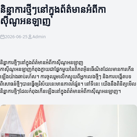
និន្នាការថ្មីៗនៅក្នុងព័ត៌មានអំពីកា
ស៊ីណូអនឡាញ
2026-06-25
Admin
និន្នាការថ្មីៗនៅក្នុងព័ត៌មានអំពីកាស៊ីណូអនឡាញ
កាស៊ីណូអនឡាញកំពុងក្លាយជាផ្នែកមួយនៃពិភពអ៊ិនធើណិតដែលមានការកើន
ឡើងយ៉ាងឆាប់រហ័ស។ ការចូលរួមលើកស្ទួយពីអ្នកលេងថ្មីៗ និងការបង្កើតបទ
ពិសោធន៍ថ្មីៗបានធ្វើឲ្យវិស័យនេះមានភាពរ៉ាវរ៉ួន។ នៅទីនេះ យើងនឹងពិនិត្យមើល
និន្នាការថ្មីៗដែលកំពុងកើនឡើងនៅក្នុងព័ត៌មានអំពីកាស៊ីណូអនឡាញ។