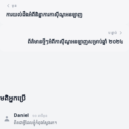
មុន
ការយល់ដឹងអំពីនិន្នាការកាស៊ីណូអនឡាញ
បន្ទាប់
ព័ត៌មានថ្មីៗអំពីកាស៊ីណូអនឡាញសម្រាប់ឆ្នាំ ២០២៤
មតិអ្នកប្រើ
Daniel
១០ នាទីមុន
ពិតជាអ្វីដែលខ្ញុំកំពុងស្វែងរក។