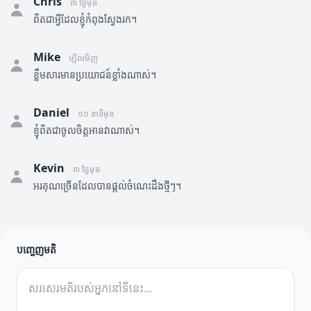
Chris
៣ ថ្ងៃមុន
ពិតជាអ្វីដែលខ្ញុំកំពុងស្វែងរក។
Mike
ម្សិលមិញ
ខ្លឹមសារមានប្រយោជន៍ខ្លាំងណាស់។
Daniel
១០ នាទីមុន
ខ្ញុំពិតជាចូលចិត្តអានវាណាស់។
Kevin
៣ ថ្ងៃមុន
អរគុណច្រើនដែលបានផ្តល់ចំណេះដឹងថ្មីៗ។
បញ្ចេញមតិ