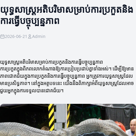
យុទ្ធសាស្ត្រ​អតិបរិមាសម្រាប់ការប្រកួតនិង
ការធ្វើបច្ចុប្បន្នភាព
2026-06-21
Admin
យុទ្ធសាស្ត្រ​អតិបរិមាសម្រាប់ការប្រកួតនិងការធ្វើបច្ចុប្បន្នភាព
ការប្រកួតក្នុងពិភពលោកតំណាងឱ្យការប្រៀបប្រដាប់គ្នាទាំងអស់។ ដើម្បីឱ្យមាន
ភាពជោគជ័យក្នុងការប្រកួត​និងការធ្វើបច្ចុប្បន្នភាព អ្នកត្រូវការយុទ្ធសាស្ត្រដែល
មានប្រសិទ្ធភាព។ នៅក្នុងអត្ថបទនេះ យើងនឹងពិភាក្សាអំពីយុទ្ធសាស្ត្រដែលអាច
ជួយអ្នកក្នុងការទទួលបានជោគជ័យ។