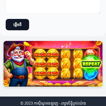
ផ្ញើមតិ
© 2023 កាស៊ីណូអនឡាញ - រក្សាសិទ្ធិគ្រប់យ៉ាង