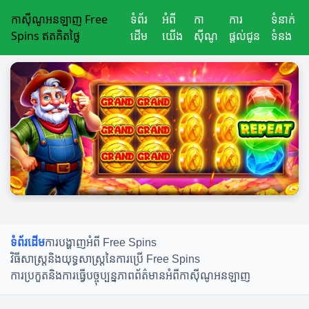
កាស៊ីណូអនឡាញ Free
ទំព័រ
អំពី
កា
ការ
ទំនាក់
Spins ឥតគិតថ្លៃ
ដើម
យើង
ស៊ីណូ
ផ្តល់ជូន
ទំនង
ទំព័រដើម
ការបង្ហាញអំពី Free Spins
វិធីសាស្ត្រនិងយុទ្ធសាស្ត្រនៃការប្រើ Free Spins
ការប្រកួតនិងការធ្វើបច្ចុប្បន្នភាព
ព័ត៌មានអំពីកាស៊ីណូអនឡាញ