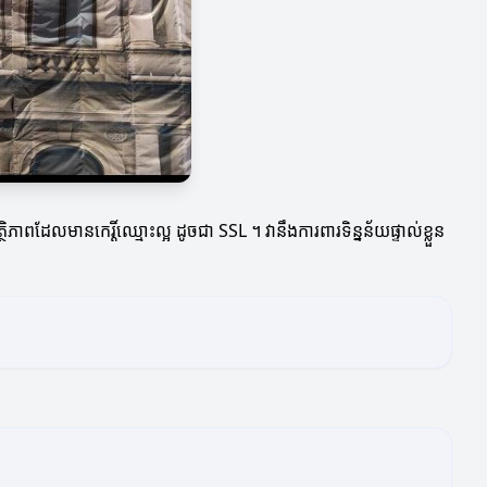
ពដែលមានកេរ្តិ៍ឈ្មោះល្អ ដូចជា SSL ។ វានឹងការពារទិន្នន័យផ្ទាល់ខ្លួន