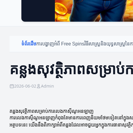
ទំព័រដើម
ការបង្ហាញអំពី Free Spins
វិធីសាស្ត្រនិងយុទ្ធសាស្ត្រន
គន្លងសុវត្ថិភាពសម្រ
2026-06-02
Admin
គន្លងសុវត្ថិភាពសម្រាប់ការលេងកាស៊ីណូអនឡាញ
ការលេងកាស៊ីណូអនឡាញកំពុងតែមានការពេញនិយមថែមទៀតនៅក្នុងសហគមន៍អ្
អត្ថបទនេះ យើងនឹងពិភាក្សាអំពីគន្លងដែលអាចជួយអ្នកក្នុងការធានាស