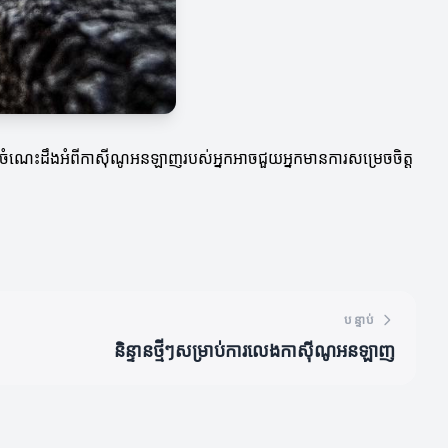
។ ចំណេះដឹងអំពីកាស៊ីណូអនឡាញរបស់អ្នកអាចជួយអ្នកមានការសម្រេចចិត្ត
បន្ទាប់
និន្ទានថ្មីៗសម្រាប់ការលេងកាស៊ីណូអនឡាញ