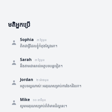
មតិអ្នកប្រើ
Sophia
៣ ថ្ងៃមុន
ពិតជាអ្វីដែលខ្ញុំកំពុងស្វែងរក។
Sarah
៣ ថ្ងៃមុន
នឹងតាមដានរាល់អត្ថបទបន្តទៀត។
Jordan
២ ម៉ោងមុន
អត្ថបទល្អណាស់! អរគុណសម្រាប់ការចែករំលែក។
Mike
១០ នាទីមុន
សូមអរគុណសម្រាប់ព័ត៌មានដ៏ល្អនេះ។