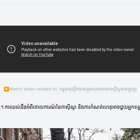
▶
Watch Video related to: គន្លងសុវត្ថិភាពសម្រាប់ការលេងកាស៊ីណូអនឡាញ
បរមា។ ការយល់ដឹងអំពីគោលការណ៍នៃកាស៊ីណូ និងការកំណត់ហេតុអាចជួយអ្នកទ