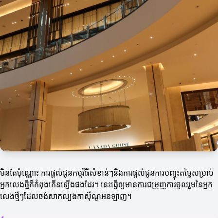
មិនតែប៉ុណ្ណោះ ការផ្តល់ជូនកម្មវិធីសំខាន់ៗនិងការផ្តល់ជូនការ​បញ្ចុះតម្លៃសម្រាប់
អ្នកលេងថ្មីក៏កំពុងកើនឡើងផងដែរ។ នេះធ្វើឲ្យមានការជម្រុញការចូលរួមនៃអ្នក
លេងថ្មីៗដែលចង់សាកល្បងកាស៊ីណូអនឡាញ។