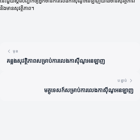
នេះជួយស្ដារបញ្ជាក់ឲ្យអ្នកមានការលេងកាស៊ីណូអនឡាញយ៉ាងមានសុវត្ថិភាព
និងមានសុវត្ថិភាព។
មុន
គន្លងសុវត្ថិភាពសម្រាប់ការលេងកាស៊ីណូអនឡាញ
បន្ទាប់
មគ្គុទេសក៍សម្រាប់ការលេងកាស៊ីណូអនឡាញ