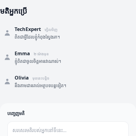
មតិអ្នកប្រើ
TechExpert
ម្សិលមិញ
ពិតជាអ្វីដែលខ្ញុំកំពុងស្វែងរក។
Emma
២ ម៉ោងមុន
ខ្ញុំពិតជាចូលចិត្តអានវាណាស់។
Olivia
មុននេះបន្តិច
នឹងតាមដានរាល់អត្ថបទបន្តទៀត។
បញ្ចេញមតិ